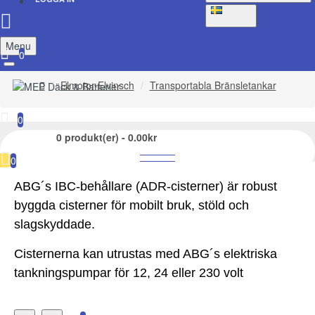
SVENSKA
Menu
0
Elmotor-Elvinsch
Transportabla Bränsletankar
0
0 produkt(er) - 0.00kr
TRANSPORTABLA BRÄNSLETANKAR
0
ABG´s IBC-behållare (ADR-cisterner) är robust
byggda cisterner för mobilt bruk, stöld och
slagskyddade.
Cisternerna kan utrustas med ABG´s elektriska
tankningspumpar för 12, 24 eller 230 volt