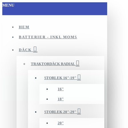
MENU
HEM
BATTERIER - INKL MOMS
DÄCK
TRAKTORDÄCK RADIAL
STORLEK 16"-19"
16"
18"
STORLEK 20"-29"
20"