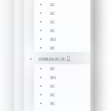
22"
24"
25"
26"
26,5
28"
STORLEK 30"-39"
30"
30,5
32"
34"
36"