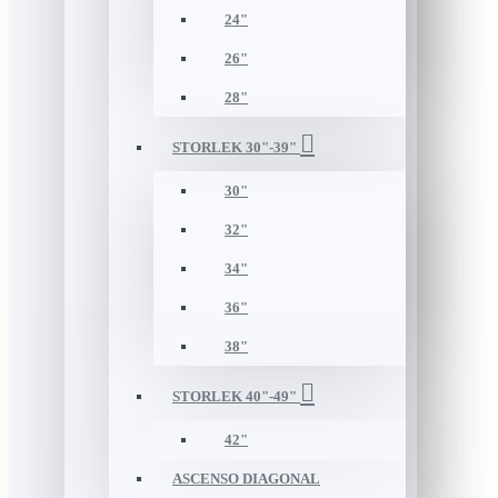
24"
26"
28"
STORLEK 30"-39"
30"
32"
34"
36"
38"
STORLEK 40"-49"
42"
ASCENSO DIAGONAL