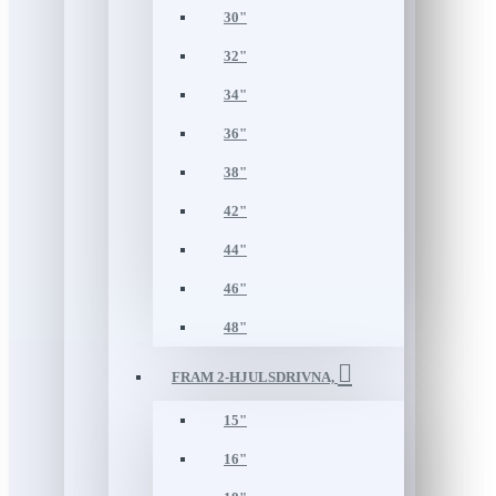
30"
32"
34"
36"
38"
42"
44"
46"
48"
FRAM 2-HJULSDRIVNA,
15"
16"