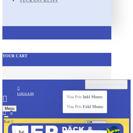
VECKANS KLIPP
YOUR CART
Visa Pris
Exkl Moms
LOGGA IN
Visa Pris
Inkl Moms
Visa Pris
Exkl Moms
Menu
0
Kat.
SVENSKA
Kat.