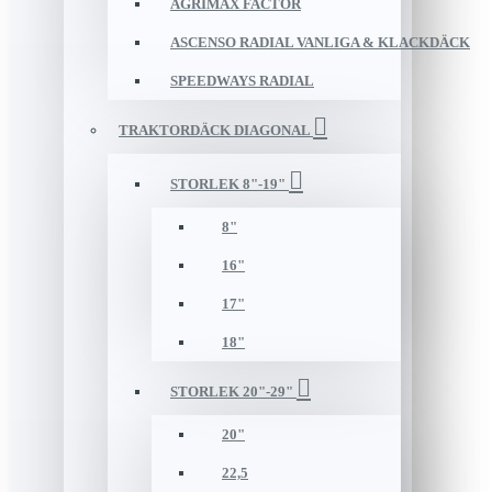
AGRIMAX FACTOR
ASCENSO RADIAL VANLIGA & KLACKDÄCK
SPEEDWAYS RADIAL
TRAKTORDÄCK DIAGONAL
STORLEK 8"-19"
8"
16"
17"
18"
STORLEK 20"-29"
20"
22,5