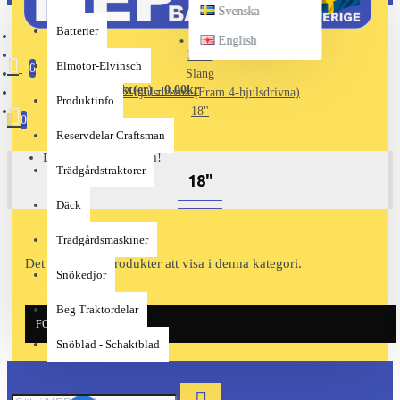
Svenska
Batterier
English
Däck
Elmotor-Elvinsch
0
Slang
0 produkt(er) - 0.00kr
Bak 2-hjulsdrivna (Fram 4-hjulsdrivna)
Produktinfo
18"
0
Reservdelar Craftsman
Din varukorg är tom!
Trädgårdstraktorer
18"
Däck
Trädgårdsmaskiner
Det finns inga produkter att visa i denna kategori.
Snökedjor
Beg Traktordelar
FORTSÄTT
Snöblad - Schaktblad