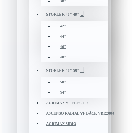
38"
STORLEK 40"-49"
42"
44"
46"
48"
STORLEK 50"-59"
50"
54"
AGRIMAX VF FLECTO
ASCENSO RADIAL VF DÄCK VDR2000
AGRIMAX SIRIO