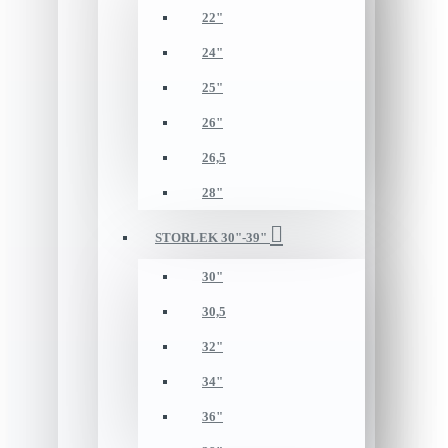
22"
24"
25"
26"
26,5
28"
STORLEK 30"-39"
30"
30,5
32"
34"
36"