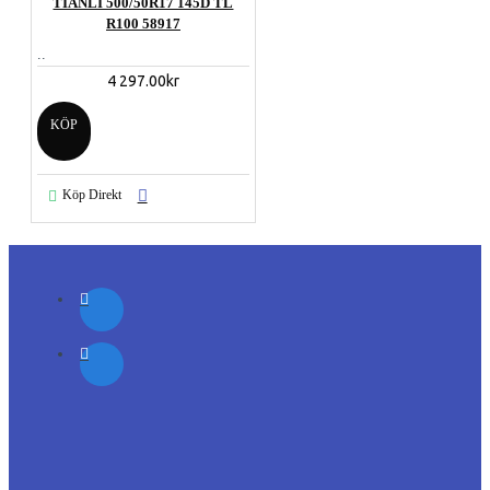
TIANLI 500/50R17 145D TL
R100 58917
..
4 297.00kr
KÖP
Köp Direkt