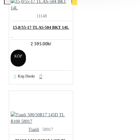
11148
15,0/55-17 TL AS-504 BKT 14L
..
2 595.00kr
KÖP
Köp Direkt
Tianli
58917