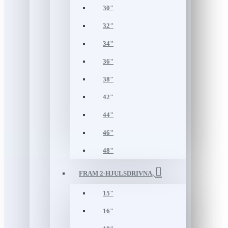
30"
32"
34"
36"
38"
42"
44"
46"
48"
FRAM 2-HJULSDRIVNA,
15"
16"