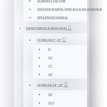
AGRIMAX FACTOR
ASCENSO RADIAL VANLIGA & KLACKDÄCK
SPEEDWAYS RADIAL
TRAKTORDÄCK DIAGONAL
STORLEK 8"-19"
8"
16"
17"
18"
STORLEK 20"-29"
20"
22,5