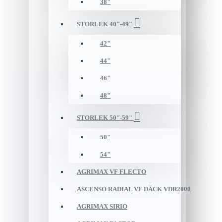
38"
STORLEK 40"-49"
42"
44"
46"
48"
STORLEK 50"-59"
50"
54"
AGRIMAX VF FLECTO
ASCENSO RADIAL VF DÄCK VDR2000
AGRIMAX SIRIO