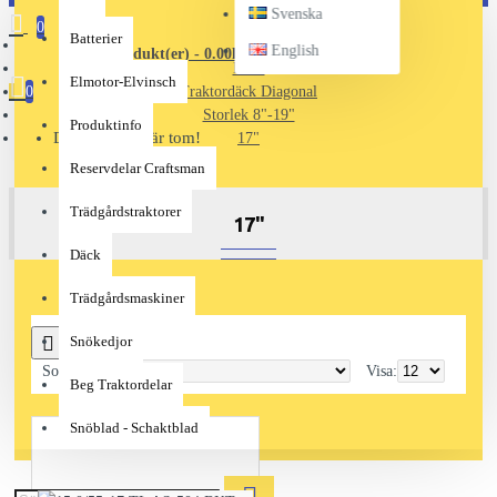
Svenska
0
Batterier
English
0 produkt(er) - 0.00kr
Däck
Elmotor-Elvinsch
0
Traktordäck Diagonal
Storlek 8"-19"
Produktinfo
Din varukorg är tom!
17"
Reservdelar Craftsman
Trädgårdstraktorer
17"
Däck
Trädgårdsmaskiner
Snökedjor
0
Sortera efter:
Visa:
Beg Traktordelar
Snöblad - Schaktblad