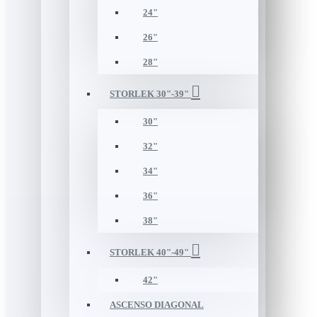
24"
26"
28"
STORLEK 30"-39"
30"
32"
34"
36"
38"
STORLEK 40"-49"
42"
ASCENSO DIAGONAL