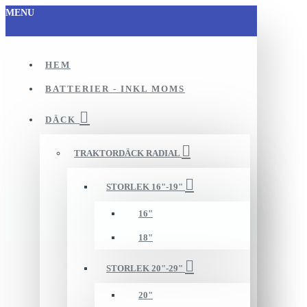
MENU
HEM
BATTERIER - INKL MOMS
DÄCK
TRAKTORDÄCK RADIAL
STORLEK 16"-19"
16"
18"
STORLEK 20"-29"
20"