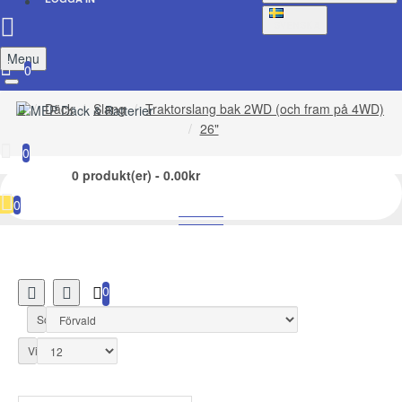
SVENSKA
Menu
0
Däck
Slang
Traktorslang bak 2WD (och fram på 4WD)
26"
0
0 produkt(er) - 0.00kr
26"
0
0
Sortera efter:
Visa: